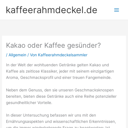
Zum
kaffeerahmdeckel.de
Inhalt
springen
Kakao oder Kaffee gesünder?
/
Allgemein
/ Von
Kaffeerahmdeckelsammler
In der Welt der wohltuenden Getränke gelten Kakao und
Kaffee als zeitlose Klassiker, jeder mit seinem einzigartigen
Aroma, Geschmacksprofil und einer treuen Fangemeinde.
Neben dem Genuss, den sie unseren Geschmacksknospen
bereiten, bieten diese Getränke auch eine Reihe potenzieller
gesundheitlicher Vorteile.
In dieser Untersuchung befassen wir uns mit den
Ernährungsaspekten und wissenschaftlichen Erkenntnissen,
um die immer wiederkehrende Frage zu beantworten: Ist