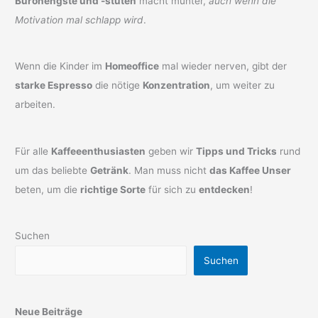
Bürohengste und -stuten
macht munter,
auch wenn die
Motivation mal schlapp wird
.
Wenn die Kinder im
Homeoffice
mal wieder nerven, gibt der
starke Espresso
die nötige
Konzentration
, um weiter zu
arbeiten.
Für alle
Kaffeeenthusiasten
geben wir
Tipps und Tricks
rund
um das beliebte
Getränk
. Man muss nicht
das Kaffee Unser
beten, um die
richtige Sorte
für sich zu
entdecken
!
Suchen
Suchen
Neue Beiträge