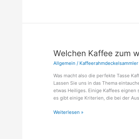
das
beste
Wasser
zum
Kaffee
Brühen?
Welchen Kaffee zum 
Allgemein
/
Kaffeerahmdeckelsammler
Was macht also die perfekte Tasse Ka
Lassen Sie uns in das Thema eintauchen
etwas Heiliges. Einige Kaffees eignen
es gibt einige Kriterien, die bei der A
Welchen
Weiterlesen »
Kaffee
zum
wach