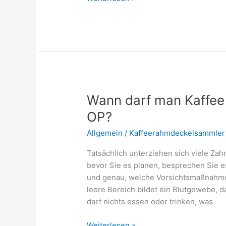
Kaffee
ohne
Milch
trinken
Wann darf man Kaffee 
OP?
Allgemein
/
Kaffeerahmdeckelsammler
Tatsächlich unterziehen sich viele Za
bevor Sie es planen, besprechen Sie es
und genau, welche Vorsichtsmaßnahmen 
leere Bereich bildet ein Blutgewebe, da
darf nichts essen oder trinken, was
Wann
Weiterlesen »