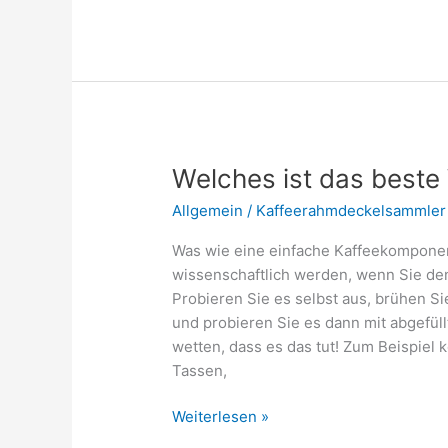
schmeckt
am
besten
für
Kaffeevollautomaten?
Welches ist das best
Allgemein
/
Kaffeerahmdeckelsammler
Was wie eine einfache Kaffeekomponent
wissenschaftlich werden, wenn Sie de
Probieren Sie es selbst aus, brühen Si
und probieren Sie es dann mit abgefül
wetten, dass es das tut! Zum Beispiel
Tassen,
Welches
Weiterlesen »
ist