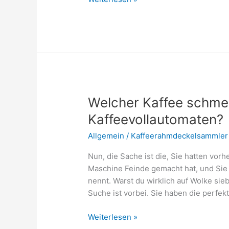
darf
man
Kaffee
trinken
nach
Weisheitszahn
OP?
Welcher Kaffee schme
Kaffeevollautomaten?
Allgemein
/
Kaffeerahmdeckelsammler
Nun, die Sache ist die, Sie hatten vorh
Maschine Feinde gemacht hat, und Sie 
nennt. Warst du wirklich auf Wolke sie
Suche ist vorbei. Sie haben die perfe
Welcher
Weiterlesen »
Kaffee